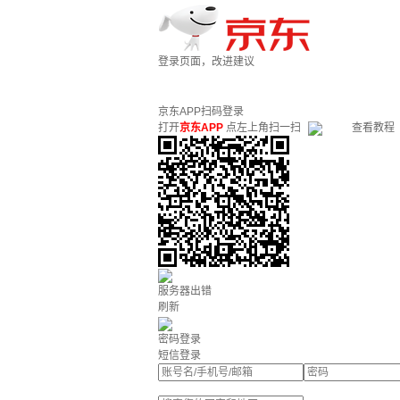
登录页面，改进建议
京东APP扫码登录
打开
京东APP
点左上角扫一扫
查看教程
服务器出错
刷新
密码登录
短信登录